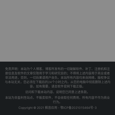
免责声明：本站为个人博客，博客所发布的一切破解软件、补丁、注册机和注
册信息及软件的文章仅限用于学习和研究目的；不得将上述内容用于商业或者
非法用途，否则，一切后果请用户自负。本站所有内容均来自网络，版权争议
与本站无关，您必须在下载后的24个小时之内，从您的电脑中彻底删除上述内
容，如有需要，请去软件官网下载正版。
访问和下载本站内容，说明您已同意上述条款。
本站为非盈利性站点，不贩卖软件，不会收取任何费用，所有内容不作为商业
行为。
Copyright © 2021 枫音应用 -
鄂ICP备2021015464号-3