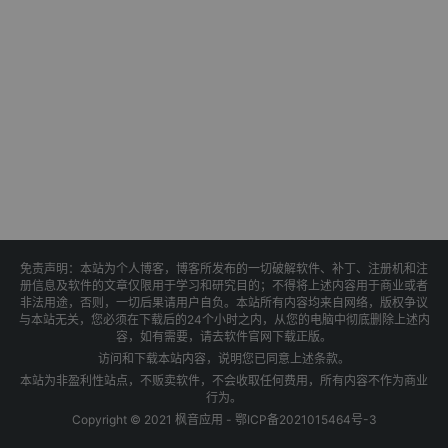
免责声明：本站为个人博客，博客所发布的一切破解软件、补丁、注册机和注
册信息及软件的文章仅限用于学习和研究目的；不得将上述内容用于商业或者
非法用途，否则，一切后果请用户自负。本站所有内容均来自网络，版权争议
与本站无关，您必须在下载后的24个小时之内，从您的电脑中彻底删除上述内
容，如有需要，请去软件官网下载正版。
访问和下载本站内容，说明您已同意上述条款。
本站为非盈利性站点，不贩卖软件，不会收取任何费用，所有内容不作为商业
行为。
Copyright © 2021 枫音应用 -
鄂ICP备2021015464号-3