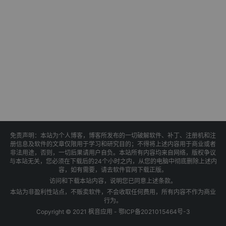
免责声明：本站为个人博客，博客所发布的一切破解软件、补丁、注册机和注
册信息及软件的文章仅限用于学习和研究目的；不得将上述内容用于商业或者
非法用途，否则，一切后果请用户自负。本站所有内容均来自网络，版权争议
与本站无关，您必须在下载后的24个小时之内，从您的电脑中彻底删除上述内
容，如有需要，请去软件官网下载正版。
访问和下载本站内容，说明您已同意上述条款。
本站为非盈利性站点，不贩卖软件，不会收取任何费用，所有内容不作为商业
行为。
Copyright © 2021 枫音应用 -
鄂ICP备2021015464号-3