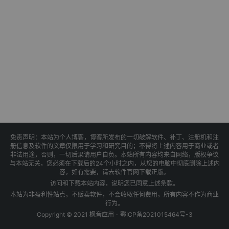
免责声明：本站为个人博客，博客所发布的一切破解软件、补丁、注册机和注
册信息及软件的文章仅限用于学习和研究目的；不得将上述内容用于商业或者
非法用途，否则，一切后果请用户自负。本站所有内容均来自网络，版权争议
与本站无关，您必须在下载后的24个小时之内，从您的电脑中彻底删除上述内
容，如有需要，请去软件官网下载正版。
访问和下载本站内容，说明您已同意上述条款。
本站为非盈利性站点，不贩卖软件，不会收取任何费用，所有内容不作为商业
行为。
Copyright © 2021 枫音应用 -
鄂ICP备2021015464号-3