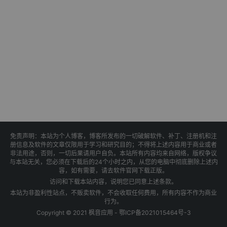
免责声明：本站为个人博客，博客所发布的一切破解软件、补丁、注册机和注
册信息及软件的文章仅限用于学习和研究目的；不得将上述内容用于商业或者
非法用途，否则，一切后果请用户自负。本站所有内容均来自网络，版权争议
与本站无关，您必须在下载后的24个小时之内，从您的电脑中彻底删除上述内
容，如有需要，请去软件官网下载正版。
访问和下载本站内容，说明您已同意上述条款。
本站为非盈利性站点，不贩卖软件，不会收取任何费用，所有内容不作为商业
行为。
Copyright © 2021 枫音应用 -
鄂ICP备2021015464号-3