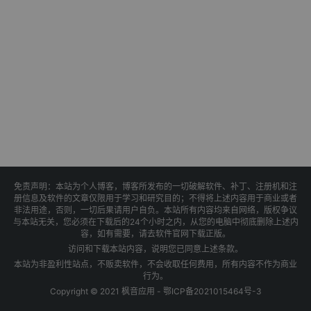
免责声明：本站为个人博客，博客所发布的一切破解软件、补丁、注册机和注
册信息及软件的文章仅限用于学习和研究目的；不得将上述内容用于商业或者
非法用途，否则，一切后果请用户自负。本站所有内容均来自网络，版权争议
与本站无关，您必须在下载后的24个小时之内，从您的电脑中彻底删除上述内
容，如有需要，请去软件官网下载正版。
访问和下载本站内容，说明您已同意上述条款。
本站为非盈利性站点，不贩卖软件，不会收取任何费用，所有内容不作为商业
行为。
Copyright © 2021 枫音应用 -
鄂ICP备2021015464号-3