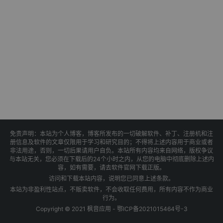
免责声明：本站为个人博客，博客所发布的一切破解软件、补丁、注册机和注
册信息及软件的文章仅限用于学习和研究目的；不得将上述内容用于商业或者
非法用途，否则，一切后果请用户自负。本站所有内容均来自网络，版权争议
与本站无关，您必须在下载后的24个小时之内，从您的电脑中彻底删除上述内
容，如有需要，请去软件官网下载正版。
访问和下载本站内容，说明您已同意上述条款。
本站为非盈利性站点，不贩卖软件，不会收取任何费用，所有内容不作为商业
行为。
Copyright © 2021 枫音应用 -
鄂ICP备2021015464号-3