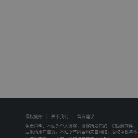
侵权删除
关于我们
留言建议
免责声明：本站为个人博客，博客所发布的一切破解软件、
后果请用户自负。本站所有内容均来自网络，版权争议与本