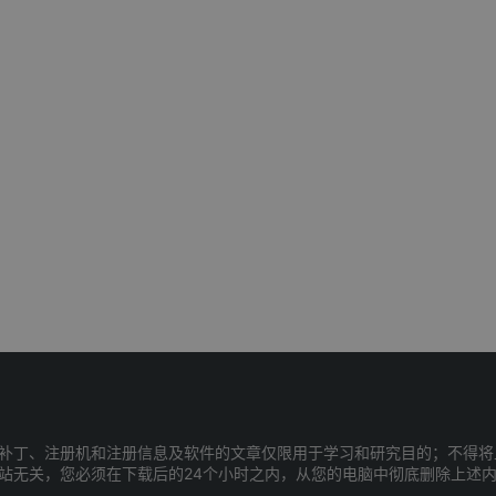
补丁、注册机和注册信息及软件的文章仅限用于学习和研究目的；不得将
站无关，您必须在下载后的24个小时之内，从您的电脑中彻底删除上述