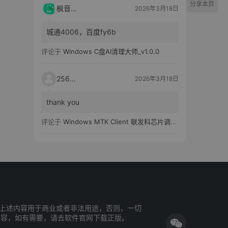
分享本页
枫音应用
2026年3月18日
城通4006，百度fy6b
评论于
Windows C盘AI清理大师_v1.0.0
25651
2026年3月18日
thank you
评论于
Windows MTK Client 联发科芯片调试工具_v2.01 汉化版
上述内容用于商业或者非法用途，否则，一切
内容，如有需要，请去软件官网下载正版。