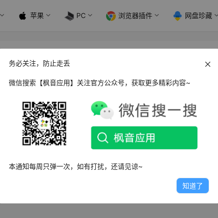
苹果
PC
浏览器插件
网盘珍藏
务必关注，防止走丢
微信搜索【枫音应用】关注官方公众号，获取更多精彩内容~
d Display Tester 屏幕测试_v4.51 纯净版
y Tester是一款专业的手机屏幕测试工具，功能强大，用于检测安卓
幕，监测…
6.3K
0
1
本通知每周只弹一次，如有打扰，还请见谅~
知道了