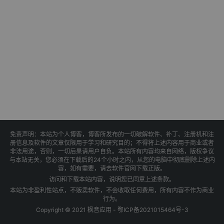
免责声明：本站为个人博客，博客所发布的一切破解软件、补丁、注册机和注
册信息及软件的文章仅限用于学习和研究目的；不得将上述内容用于商业或者
非法用途，否则，一切后果请用户自负。本站所有内容均来自网络，版权争议
与本站无关，您必须在下载后的24个小时之内，从您的电脑中彻底删除上述内
容，如有需要，请去软件官网下载正版。
访问和下载本站内容，说明您已同意上述条款。
本站为非盈利性站点，不贩卖软件，不会收取任何费用，所有内容不作为商业
行为。
Copyright © 2021 枫音应用 -
鄂ICP备2021015464号-3