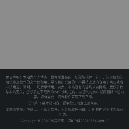
免责声明：本站为个人博客，博客所发布的一切破解软件、补丁、注册机和注
册信息及软件的文章仅限用于学习和研究目的；不得将上述内容用于商业或者
非法用途，否则，一切后果请用户自负。本站所有内容均来自网络，版权争议
与本站无关，您必须在下载后的24个小时之内，从您的电脑中彻底删除上述内
容，如有需要，请去软件官网下载正版。
访问和下载本站内容，说明您已同意上述条款。
本站为非盈利性站点，不贩卖软件，不会收取任何费用，所有内容不作为商业
行为。
Copyright © 2021 枫音应用 -
鄂ICP备2021015464号-3