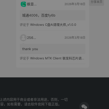
分享本页
枫音应用
2026年3月18日
城通4006，百度fy6b
评论于
Windows C盘AI清理大师_v1.0.0
25651
2026年3月18日
thank you
评论于
Windows MTK Client 联发科芯片调试工具_v2.01 汉化版
上述内容用于商业或者非法用途，否则，一切
内容，如有需要，请去软件官网下载正版。