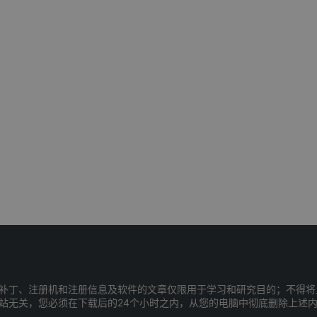
补丁、注册机和注册信息及软件的文章仅限用于学习和研究目的；不得将
站无关，您必须在下载后的24个小时之内，从您的电脑中彻底删除上述