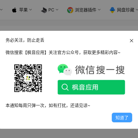
苹果
PC
浏览器插件
网盘珍藏
务必关注，防止走丢
微信搜索【枫音应用】关注官方公众号，获取更多精彩内容~
 GitHub_1.64.0 安卓版
b安卓版是一款GitHub网站官方出品的移动端应用。更好的方便你在
者对你的Gi…
日
7.7K
4
8
本通知每周只弹一次，如有打扰，还请见谅~
知道了