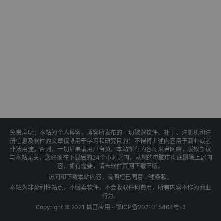
免责声明：本站为个人博客，博客所发布的一切破解软件、补丁、注册机和注
册信息及软件的文章仅限用于学习和研究目的；不得将上述内容用于商业或者
非法用途，否则，一切后果请用户自负。本站所有内容均来自网络，版权争议
与本站无关，您必须在下载后的24个小时之内，从您的电脑中彻底删除上述内
容，如有需要，请去软件官网下载正版。
访问和下载本站内容，说明您已同意上述条款。
本站为非盈利性站点，不贩卖软件，不会收取任何费用，所有内容不作为商业
行为。
Copyright © 2021 枫音应用 -
鄂ICP备2021015464号-3