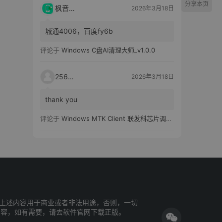
分享本页
枫音应用
2026年3月18日
城通4006，百度fy6b
评论于
Windows C盘AI清理大师_v1.0.0
25651
2026年3月18日
thank you
评论于
Windows MTK Client 联发科芯片调试工具_v2.01 汉化版
上述内容用于商业或者非法用途，否则，一切
内容，如有需要，请去软件官网下载正版。