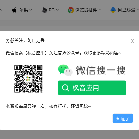
苹果
PC
浏览器插件
网盘珍藏
务必关注，防止走丢
微信搜索【枫音应用】关注官方公众号，获取更多精彩内容~
 IP Tools IP工具_v8.34 高级版
ls 是一款专业的IP地址分析软件，可以获取到IP地址、和任何连入网
取网站的…
日
9.9K
5
8
本通知每周只弹一次，如有打扰，还请见谅~
知道了