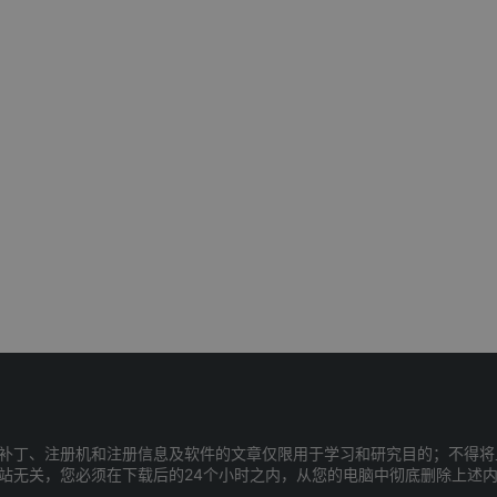
补丁、注册机和注册信息及软件的文章仅限用于学习和研究目的；不得将
站无关，您必须在下载后的24个小时之内，从您的电脑中彻底删除上述