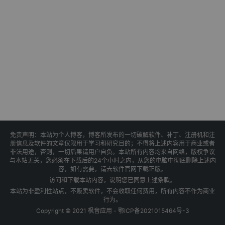
免责声明：本站为个人博客，博客所发布的一切破解软件、补丁、注册机和注
册信息及软件的文章仅限用于学习和研究目的；不得将上述内容用于商业或者
非法用途，否则，一切后果请用户自负。本站所有内容均来自网络，版权争议
与本站无关，您必须在下载后的24个小时之内，从您的电脑中彻底删除上述内
容，如有需要，请去软件官网下载正版。
访问和下载本站内容，说明您已同意上述条款。
本站为非盈利性站点，不贩卖软件，不会收取任何费用，所有内容不作为商业
行为。
Copyright © 2021 枫音应用 -
鄂ICP备2021015464号-3