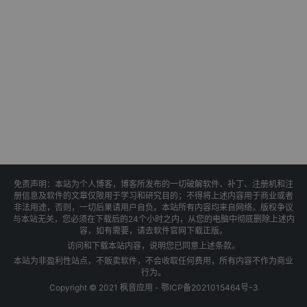
免责声明：本站为个人博客，博客所发布的一切破解软件、补丁、注册机和注
册信息及软件的文章仅限用于学习和研究目的；不得将上述内容用于商业或者
非法用途，否则，一切后果请用户自负。本站所有内容均来自网络，版权争议
与本站无关，您必须在下载后的24个小时之内，从您的电脑中彻底删除上述内
容，如有需要，请去软件官网下载正版。
访问和下载本站内容，说明您已同意上述条款。
本站为非盈利性站点，不贩卖软件，不会收取任何费用，所有内容不作为商业
行为。
Copyright © 2021 枫音应用 -
鄂ICP备2021015464号-3