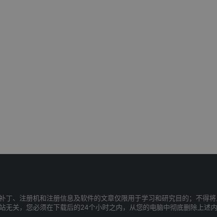
补丁、注册机和注册信息及软件的文章仅限用于学习和研究目的；不得将
站无关，您必须在下载后的24个小时之内，从您的电脑中彻底删除上述