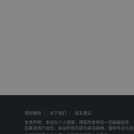
侵权删除
关于我们
留言建议
免责声明：本站为个人博客，博客所发布的一切破解软件、
后果请用户自负。本站所有内容均来自网络，版权争议与本