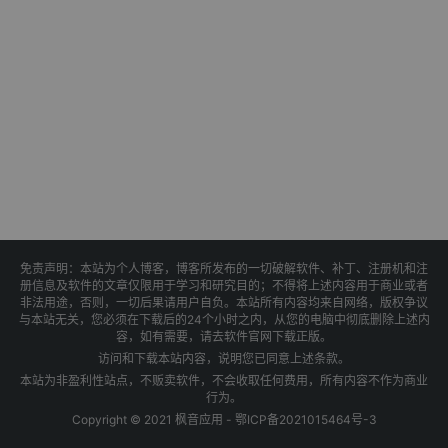
免责声明：本站为个人博客，博客所发布的一切破解软件、补丁、注册机和注
册信息及软件的文章仅限用于学习和研究目的；不得将上述内容用于商业或者
非法用途，否则，一切后果请用户自负。本站所有内容均来自网络，版权争议
与本站无关，您必须在下载后的24个小时之内，从您的电脑中彻底删除上述内
容，如有需要，请去软件官网下载正版。
访问和下载本站内容，说明您已同意上述条款。
本站为非盈利性站点，不贩卖软件，不会收取任何费用，所有内容不作为商业
行为。
Copyright © 2021 枫音应用 -
鄂ICP备2021015464号-3