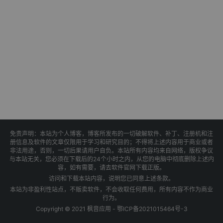
免责声明：本站为个人博客，博客所发布的一切破解软件、补丁、注册机和注
册信息及软件的文章仅限用于学习和研究目的；不得将上述内容用于商业或者
非法用途，否则，一切后果请用户自负。本站所有内容均来自网络，版权争议
与本站无关，您必须在下载后的24个小时之内，从您的电脑中彻底删除上述内
容，如有需要，请去软件官网下载正版。
访问和下载本站内容，说明您已同意上述条款。
本站为非盈利性站点，不贩卖软件，不会收取任何费用，所有内容不作为商业
行为。
Copyright © 2021 枫音应用 -
鄂ICP备2021015464号-3