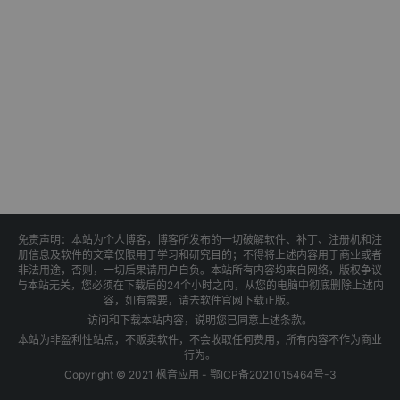
免责声明：本站为个人博客，博客所发布的一切破解软件、补丁、注册机和注
册信息及软件的文章仅限用于学习和研究目的；不得将上述内容用于商业或者
非法用途，否则，一切后果请用户自负。本站所有内容均来自网络，版权争议
与本站无关，您必须在下载后的24个小时之内，从您的电脑中彻底删除上述内
容，如有需要，请去软件官网下载正版。
访问和下载本站内容，说明您已同意上述条款。
本站为非盈利性站点，不贩卖软件，不会收取任何费用，所有内容不作为商业
行为。
Copyright © 2021 枫音应用 -
鄂ICP备2021015464号-3