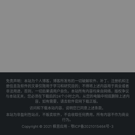
免责声明：本站为个人博客，博客所发布的一切破解软件、补丁、注册机和注
册信息及软件的文章仅限用于学习和研究目的；不得将上述内容用于商业或者
非法用途，否则，一切后果请用户自负。本站所有内容均来自网络，版权争议
与本站无关，您必须在下载后的24个小时之内，从您的电脑中彻底删除上述内
容，如有需要，请去软件官网下载正版。
访问和下载本站内容，说明您已同意上述条款。
本站为非盈利性站点，不贩卖软件，不会收取任何费用，所有内容不作为商业
行为。
Copyright © 2021 枫音应用 -
鄂ICP备2021015464号-3