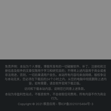
免责声明：本站为个人博客，博客所发布的一切破解软件、补丁、注册机和注
册信息及软件的文章仅限用于学习和研究目的；不得将上述内容用于商业或者
非法用途，否则，一切后果请用户自负。本站所有内容均来自网络，版权争议
与本站无关，您必须在下载后的24个小时之内，从您的电脑中彻底删除上述内
容，如有需要，请去软件官网下载正版。
访问和下载本站内容，说明您已同意上述条款。
本站为非盈利性站点，不贩卖软件，不会收取任何费用，所有内容不作为商业
行为。
Copyright © 2021 枫音应用 -
鄂ICP备2021015464号-3