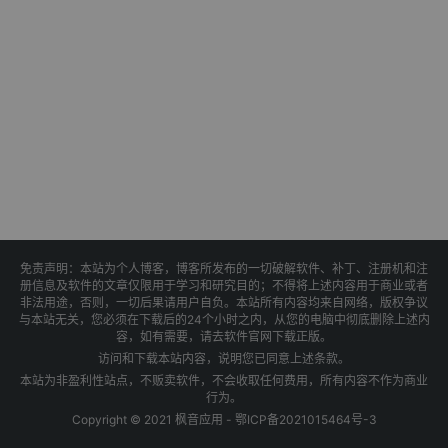
免责声明：本站为个人博客，博客所发布的一切破解软件、补丁、注册机和注
册信息及软件的文章仅限用于学习和研究目的；不得将上述内容用于商业或者
非法用途，否则，一切后果请用户自负。本站所有内容均来自网络，版权争议
与本站无关，您必须在下载后的24个小时之内，从您的电脑中彻底删除上述内
容，如有需要，请去软件官网下载正版。
访问和下载本站内容，说明您已同意上述条款。
本站为非盈利性站点，不贩卖软件，不会收取任何费用，所有内容不作为商业
行为。
Copyright © 2021 枫音应用 -
鄂ICP备2021015464号-3