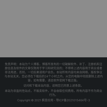
免责声明：本站为个人博客，博客所发布的一切破解软件、补丁、注册机和注
册信息及软件的文章仅限用于学习和研究目的；不得将上述内容用于商业或者
非法用途，否则，一切后果请用户自负。本站所有内容均来自网络，版权争议
与本站无关，您必须在下载后的24个小时之内，从您的电脑中彻底删除上述内
容，如有需要，请去软件官网下载正版。
访问和下载本站内容，说明您已同意上述条款。
本站为非盈利性站点，不贩卖软件，不会收取任何费用，所有内容不作为商业
行为。
Copyright © 2021 枫音应用 -
鄂ICP备2021015464号-3