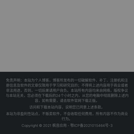
免责声明：本站为个人博客，博客所发布的一切破解软件、补丁、注册机和注
册信息及软件的文章仅限用于学习和研究目的；不得将上述内容用于商业或者
非法用途，否则，一切后果请用户自负。本站所有内容均来自网络，版权争议
与本站无关，您必须在下载后的24个小时之内，从您的电脑中彻底删除上述内
容，如有需要，请去软件官网下载正版。
访问和下载本站内容，说明您已同意上述条款。
本站为非盈利性站点，不贩卖软件，不会收取任何费用，所有内容不作为商业
行为。
Copyright © 2021 枫音应用 -
鄂ICP备2021015464号-3