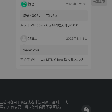
分享本页
枫音应用
2026年3月18日
城通4006，百度fy6b
评论于
Windows C盘AI清理大师_v1.0.0
25651
2026年3月18日
thank you
评论于
Windows MTK Client 联发科芯片调试工具_v2.01 汉化版
上述内容用于商业或者非法用途，否则，一切
内容，如有需要，请去软件官网下载正版。