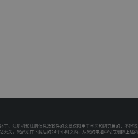
补丁、注册机和注册信息及软件的文章仅限用于学习和研究目的；不得将
站无关，您必须在下载后的24个小时之内，从您的电脑中彻底删除上述