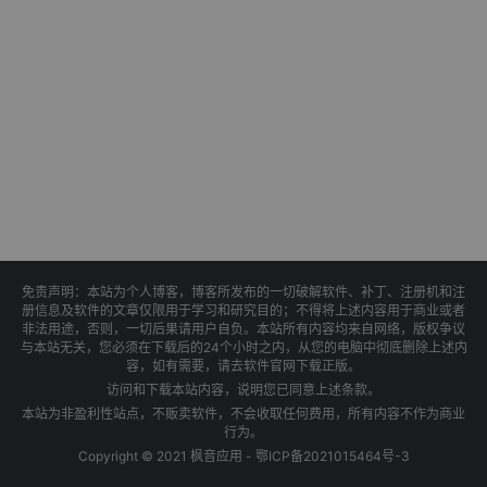
免责声明：本站为个人博客，博客所发布的一切破解软件、补丁、注册机和注
册信息及软件的文章仅限用于学习和研究目的；不得将上述内容用于商业或者
非法用途，否则，一切后果请用户自负。本站所有内容均来自网络，版权争议
与本站无关，您必须在下载后的24个小时之内，从您的电脑中彻底删除上述内
容，如有需要，请去软件官网下载正版。
访问和下载本站内容，说明您已同意上述条款。
本站为非盈利性站点，不贩卖软件，不会收取任何费用，所有内容不作为商业
行为。
Copyright © 2021 枫音应用 -
鄂ICP备2021015464号-3