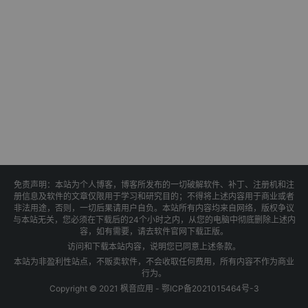
免责声明：本站为个人博客，博客所发布的一切破解软件、补丁、注册机和注
册信息及软件的文章仅限用于学习和研究目的；不得将上述内容用于商业或者
非法用途，否则，一切后果请用户自负。本站所有内容均来自网络，版权争议
与本站无关，您必须在下载后的24个小时之内，从您的电脑中彻底删除上述内
容，如有需要，请去软件官网下载正版。
访问和下载本站内容，说明您已同意上述条款。
本站为非盈利性站点，不贩卖软件，不会收取任何费用，所有内容不作为商业
行为。
Copyright © 2021 枫音应用 -
鄂ICP备2021015464号-3