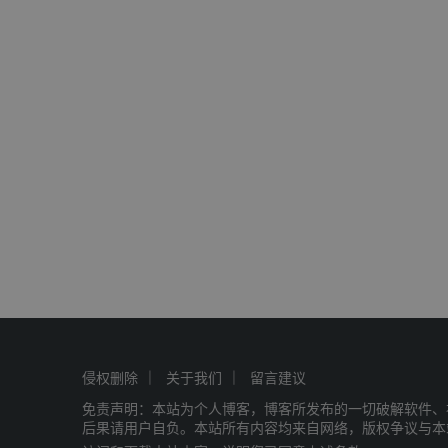
侵权删除
关于我们
留言建议
免责声明：本站为个人博客，博客所发布的一切破解软件、
后果请用户自负。本站所有内容均来自网络，版权争议与本