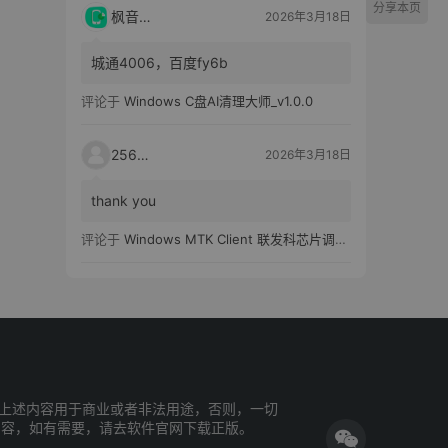
分享本页
枫音应用
2026年3月18日
城通4006，百度fy6b
评论于
Windows C盘AI清理大师_v1.0.0
25651
2026年3月18日
thank you
评论于
Windows MTK Client 联发科芯片调试工具_v2.01 汉化版
上述内容用于商业或者非法用途，否则，一切
内容，如有需要，请去软件官网下载正版。