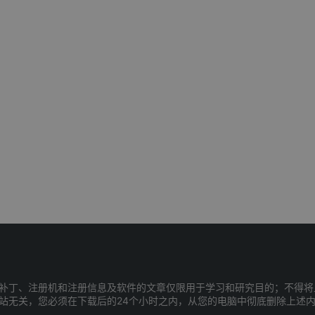
补丁、注册机和注册信息及软件的文章仅限用于学习和研究目的；不得将
站无关，您必须在下载后的24个小时之内，从您的电脑中彻底删除上述