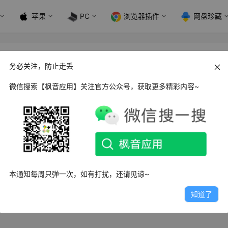
苹果
PC
浏览器插件
网盘珍藏
务必关注，防止走丢
微信搜索【枫音应用】关注官方公众号，获取更多精彩内容~
s Readest 电子书阅读器_v0.8.3 便携版
Readest是一款现代化、开源的电子书阅读器，专为追求沉浸式
用户打造。作为…
5日
4.8K
0
2
本通知每周只弹一次，如有打扰，还请见谅~
知道了