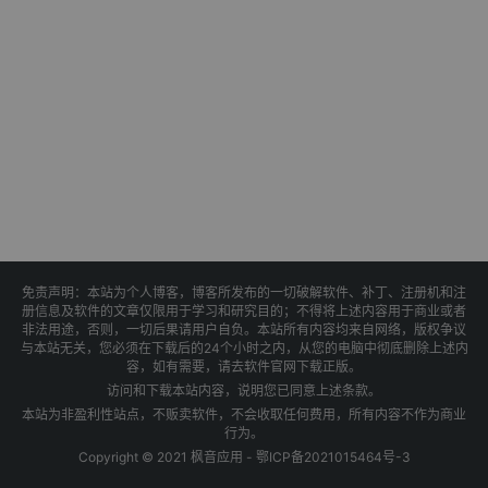
免责声明：本站为个人博客，博客所发布的一切破解软件、补丁、注册机和注
册信息及软件的文章仅限用于学习和研究目的；不得将上述内容用于商业或者
非法用途，否则，一切后果请用户自负。本站所有内容均来自网络，版权争议
与本站无关，您必须在下载后的24个小时之内，从您的电脑中彻底删除上述内
容，如有需要，请去软件官网下载正版。
访问和下载本站内容，说明您已同意上述条款。
本站为非盈利性站点，不贩卖软件，不会收取任何费用，所有内容不作为商业
行为。
Copyright © 2021 枫音应用 -
鄂ICP备2021015464号-3