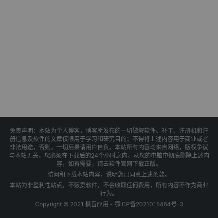
免责声明：本站为个人博客，博客所发布的一切破解软件、补丁、注册机和注
册信息及软件的文章仅限用于学习和研究目的；不得将上述内容用于商业或者
非法用途，否则，一切后果请用户自负。本站所有内容均来自网络，版权争议
与本站无关，您必须在下载后的24个小时之内，从您的电脑中彻底删除上述内
容，如有需要，请去软件官网下载正版。
访问和下载本站内容，说明您已同意上述条款。
本站为非盈利性站点，不贩卖软件，不会收取任何费用，所有内容不作为商业
行为。
Copyright © 2021 枫音应用 -
鄂ICP备2021015464号-3