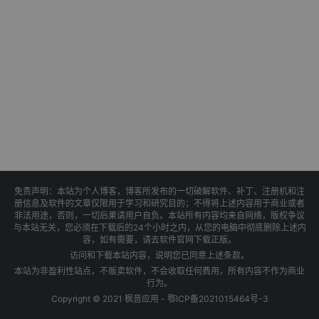
免责声明：本站为个人博客，博客所发布的一切破解软件、补丁、注册机和注
册信息及软件的文章仅限用于学习和研究目的；不得将上述内容用于商业或者
非法用途，否则，一切后果请用户自负。本站所有内容均来自网络，版权争议
与本站无关，您必须在下载后的24个小时之内，从您的电脑中彻底删除上述内
容，如有需要，请去软件官网下载正版。
访问和下载本站内容，说明您已同意上述条款。
本站为非盈利性站点，不贩卖软件，不会收取任何费用，所有内容不作为商业
行为。
Copyright © 2021 枫音应用 -
鄂ICP备2021015464号-3