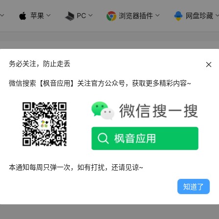
苹果
PC
浏览器插件
网盘珍藏
务必关注，防止走丢
微信搜索【枫音应用】关注官方公众号，获取更多精彩内容~
s Shapik TMQ 沙皮克 月球探索
ik TMQ 沙皮克 月球探索》是一款画风非常自然唯美的冒险解谜游
戏中的主角…
2日
2.8K
0
2
本通知每周只弹一次，如有打扰，还请见谅~
知道了