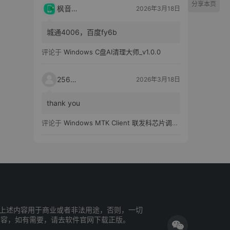
分享本页
枫音应用
2026年3月18日
城通4006，百度fy6b
评论于
Windows C盘AI清理大师_v1.0.0
25651
2026年3月18日
thank you
评论于
Windows MTK Client 联发科芯片调试工具_v2.01 汉化版
上述内容用于商业或者非法用途，否则，一切
内容，如有需要，请去软件官网下载正版。