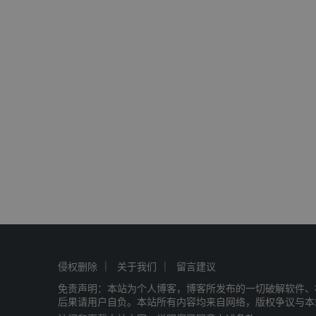
侵权删除
关于我们
留言建议
免责声明：本站为个人博客，博客所发布的一切破解软件、
后果请用户自负。本站所有内容均来自网络，版权争议与本