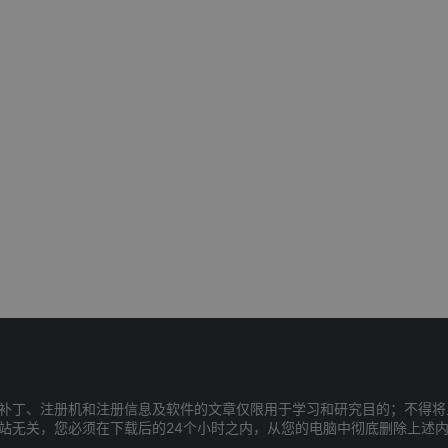
补丁、注册机和注册信息及软件的文章仅限用于学习和研究目的；不得将
站无关，您必须在下载后的24个小时之内，从您的电脑中彻底删除上述