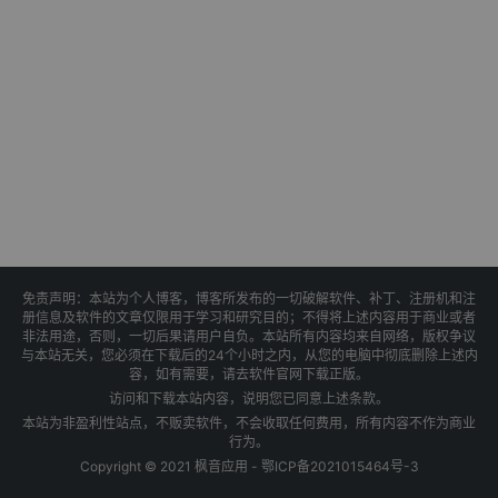
免责声明：本站为个人博客，博客所发布的一切破解软件、补丁、注册机和注
册信息及软件的文章仅限用于学习和研究目的；不得将上述内容用于商业或者
非法用途，否则，一切后果请用户自负。本站所有内容均来自网络，版权争议
与本站无关，您必须在下载后的24个小时之内，从您的电脑中彻底删除上述内
容，如有需要，请去软件官网下载正版。
访问和下载本站内容，说明您已同意上述条款。
本站为非盈利性站点，不贩卖软件，不会收取任何费用，所有内容不作为商业
行为。
Copyright © 2021 枫音应用 -
鄂ICP备2021015464号-3