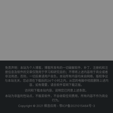
免责声明：本站为个人博客，博客所发布的一切破解软件、补丁、注册机和注
册信息及软件的文章仅限用于学习和研究目的；不得将上述内容用于商业或者
非法用途，否则，一切后果请用户自负。本站所有内容均来自网络，版权争议
与本站无关，您必须在下载后的24个小时之内，从您的电脑中彻底删除上述内
容，如有需要，请去软件官网下载正版。
访问和下载本站内容，说明您已同意上述条款。
本站为非盈利性站点，不贩卖软件，不会收取任何费用，所有内容不作为商业
行为。
Copyright © 2021 枫音应用 -
鄂ICP备2021015464号-3