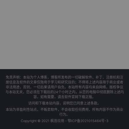
免责声明：本站为个人博客，博客所发布的一切破解软件、补丁、注册机和注
册信息及软件的文章仅限用于学习和研究目的；不得将上述内容用于商业或者
非法用途，否则，一切后果请用户自负。本站所有内容均来自网络，版权争议
与本站无关，您必须在下载后的24个小时之内，从您的电脑中彻底删除上述内
容，如有需要，请去软件官网下载正版。
访问和下载本站内容，说明您已同意上述条款。
本站为非盈利性站点，不贩卖软件，不会收取任何费用，所有内容不作为商业
行为。
Copyright © 2021 枫音应用 -
鄂ICP备2021015464号-3