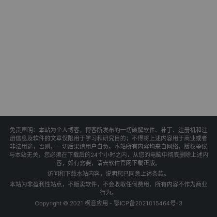
免责声明：本站为个人博客，博客所发布的一切破解软件、补丁、注册机和注
册信息及软件的文章仅限用于学习和研究目的；不得将上述内容用于商业或者
非法用途，否则，一切后果请用户自负。本站所有内容均来自网络，版权争议
与本站无关，您必须在下载后的24个小时之内，从您的电脑中彻底删除上述内
容，如有需要，请去软件官网下载正版。
访问和下载本站内容，说明您已同意上述条款。
本站为非盈利性站点，不贩卖软件，不会收取任何费用，所有内容不作为商业
行为。
Copyright © 2021 枫音应用 -
鄂ICP备2021015464号-3