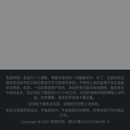
免责声明：本站为个人博客，博客所发布的一切破解软件、补丁、注册机和注
册信息及软件的文章仅限用于学习和研究目的；不得将上述内容用于商业或者
非法用途，否则，一切后果请用户自负。本站所有内容均来自网络，版权争议
与本站无关，您必须在下载后的24个小时之内，从您的电脑中彻底删除上述内
容，如有需要，请去软件官网下载正版。
访问和下载本站内容，说明您已同意上述条款。
本站为非盈利性站点，不贩卖软件，不会收取任何费用，所有内容不作为商业
行为。
Copyright © 2021 枫音应用 -
鄂ICP备2021015464号-3