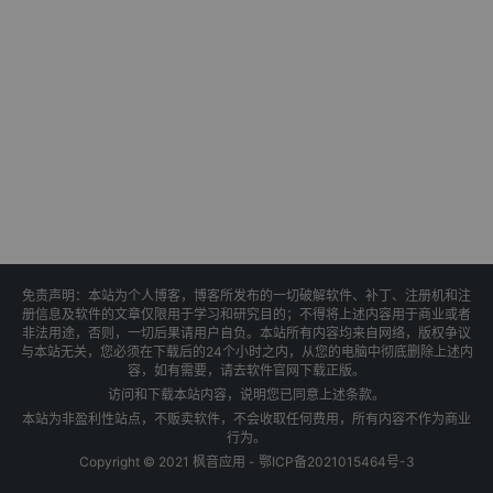
免责声明：本站为个人博客，博客所发布的一切破解软件、补丁、注册机和注
册信息及软件的文章仅限用于学习和研究目的；不得将上述内容用于商业或者
非法用途，否则，一切后果请用户自负。本站所有内容均来自网络，版权争议
与本站无关，您必须在下载后的24个小时之内，从您的电脑中彻底删除上述内
容，如有需要，请去软件官网下载正版。
访问和下载本站内容，说明您已同意上述条款。
本站为非盈利性站点，不贩卖软件，不会收取任何费用，所有内容不作为商业
行为。
Copyright © 2021 枫音应用 -
鄂ICP备2021015464号-3