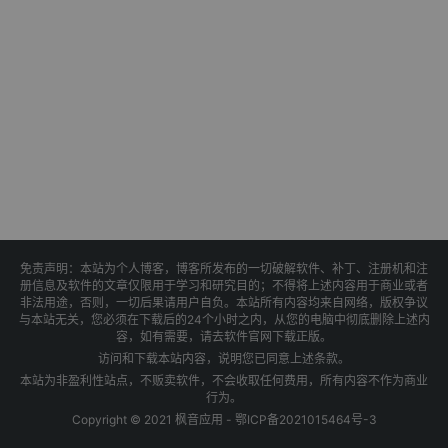
免责声明：本站为个人博客，博客所发布的一切破解软件、补丁、注册机和注
册信息及软件的文章仅限用于学习和研究目的；不得将上述内容用于商业或者
非法用途，否则，一切后果请用户自负。本站所有内容均来自网络，版权争议
与本站无关，您必须在下载后的24个小时之内，从您的电脑中彻底删除上述内
容，如有需要，请去软件官网下载正版。
访问和下载本站内容，说明您已同意上述条款。
本站为非盈利性站点，不贩卖软件，不会收取任何费用，所有内容不作为商业
行为。
Copyright © 2021 枫音应用 -
鄂ICP备2021015464号-3