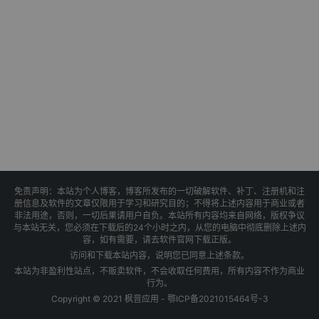
免责声明：本站为个人博客，博客所发布的一切破解软件、补丁、注册机和注
册信息及软件的文章仅限用于学习和研究目的；不得将上述内容用于商业或者
非法用途，否则，一切后果请用户自负。本站所有内容均来自网络，版权争议
与本站无关，您必须在下载后的24个小时之内，从您的电脑中彻底删除上述内
容，如有需要，请去软件官网下载正版。
访问和下载本站内容，说明您已同意上述条款。
本站为非盈利性站点，不贩卖软件，不会收取任何费用，所有内容不作为商业
行为。
Copyright © 2021 枫音应用 -
鄂ICP备2021015464号-3