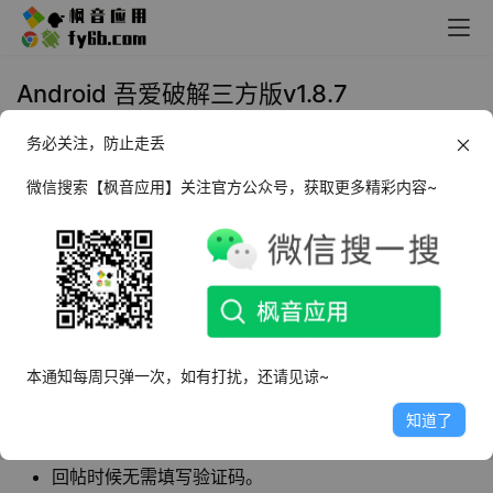
Android 吾爱破解三方版v1.8.7
务必关注，防止走丢
2022年1月23日 19:45
社交娱乐
微信搜索【枫音应用】关注官方公众号，获取更多精彩内容~
吾爱破解
作为国内知名的技术分享论坛，一直以
来也是没有像样的客户端的。如今GitHub上的大
神制作了一款吾爱破解三方安卓客户端，体验非
常好！
本通知每周只弹一次，如有打扰，还请见谅~
软件特点
知道了
能够一键自动签到。
回帖时候无需填写验证码。