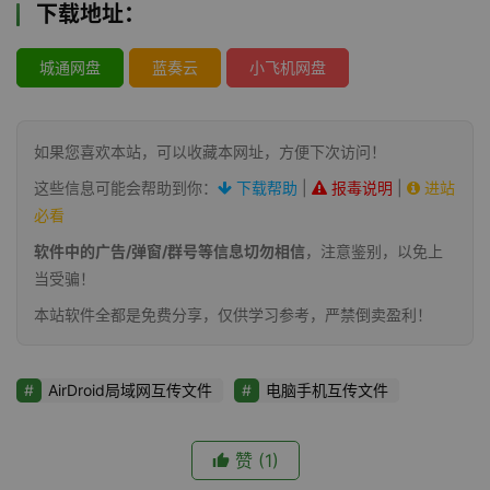
下载地址：
城通网盘
蓝奏云
小飞机网盘
如果您喜欢本站，可以收藏本网址，方便下次访问！
这些信息可能会帮助到你：
下载帮助
|
报毒说明
|
进站
必看
软件中的广告/弹窗/群号等信息切勿相信
，注意鉴别，以免上
当受骗！
本站软件全都是免费分享，仅供学习参考，严禁倒卖盈利！
AirDroid局域网互传文件
电脑手机互传文件
赞
(1)