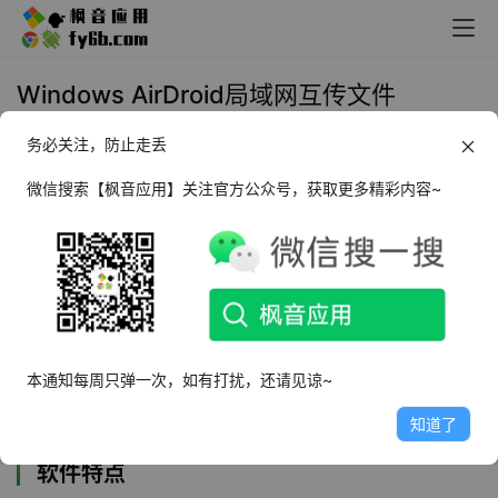
Windows AirDroid局域网互传文件
务必关注，防止走丢
2024年7月13日 21:11
上传下载
微信搜索【枫音应用】关注官方公众号，获取更多精彩内容~
软件介绍
AirDroid是一款安全系数高的文件传输软件（
电脑手机互传
文件
），不仅可以帮您在自己的各类平台设备之间直接互传
文件，无需借助网盘，没有隐私安全的担忧，还不受地域和
网络限制，轻松实现文件传输，摆脱系统限制，不限文件格
本通知每周只弹一次，如有打扰，还请见谅~
式，无需数据线！
知道了
软件特点