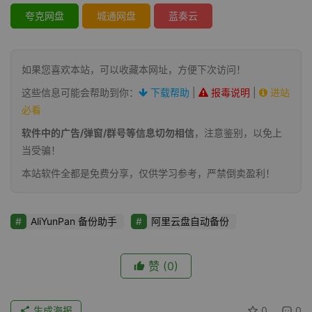
夸克网盘
城通网盘
蓝奏云
如果您喜欢本站，可以收藏本网址，方便下次访问！
这些信息可能会帮助到你：
下载帮助
|
报毒说明
|
进站
必看
软件中的广告/弹窗/群号等信息切勿相信
，注意鉴别，以免上
当受骗！
本站软件全都是免费分享，仅供学习参考，严禁倒卖盈利！
AliYunPan 备份助手
阿里云盘自动备份
赞
(0)
生成海报
0
0