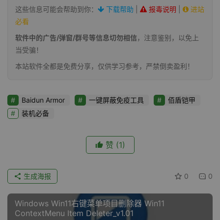
这些信息可能会帮助到你：
下载帮助
|
报毒说明
|
进站
必看
软件中的广告/弹窗/群号等信息切勿相信
，注意鉴别，以免上
当受骗！
本站软件全都是免费分享，仅供学习参考，严禁倒卖盈利！
Baidun Armor
一键屏蔽免疫工具
佰盾铠甲
装机必备
赞
(1)
生成海报
0
0
Windows Win11右键菜单项目删除器 Win11
ContextMenu Item Deleter_v1.01