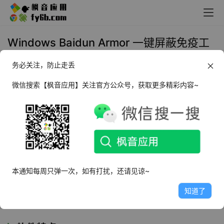
Windows Baidun Armor 一键屏蔽免疫工
具_v3.2.1 绿色版
务必关注，防止走丢
2024年12月31日 13:49
系统防护
,
装机必备
微信搜索【枫音应用】关注官方公众号，获取更多精彩内容~
软件介绍
Baidun Armor
是一款免费无广用于拦截及屏蔽各种不受欢
迎程序的软件，例如某些下崽器、捆绑器、流氓软件安装器
等等。采用云端自动更新拦截库，可自动实时识别特定开发
本通知每周只弹一次，如有打扰，还请见谅~
厂商的软件并拦截潜在文件行为，或单独拦截某一特定程
知道了
序。