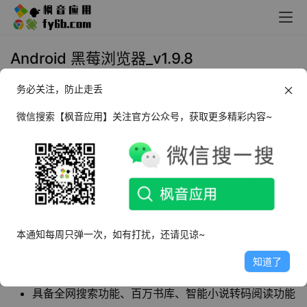
Android 黑莓浏览器_v1.9.8
务必关注，防止走丢
2023年7月4日 11:15
浏览器
微信搜索【枫音应用】关注官方公众号，获取更多精彩内容~
黑莓浏览器
是一款功能强大的应用，集成了火狐
浏览器内核，为用户提供全方位的娱乐体验，各
类影视频道、娱乐休闲、阅读等等一应俱全。
软件特点
本通知每周只弹一次，如有打扰，还请见谅~
支持图书收藏、缓存、书签收藏、自动记忆阅读位置等
知道了
功能
具备全网搜索功能、百万书库、智能小说转码阅读功能