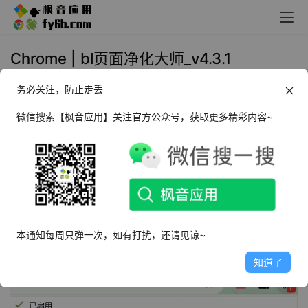
Chrome | bl页面净化大师_v4.3.1
务必关注，防止走丢
2025年6月5日 10:55
广告净化
微信搜索【枫音应用】关注官方公众号，获取更多精彩内容~
脚本介绍
某音短视频让人欲罢不能，而某站的长视频丰富内容更是让
人沉浸其中。既然某音都有优化脚本了，某站咱也不能落
下。
本通知每周只弹一次，如有打扰，还请见谅~
同样这款页面优化脚本也需要我们先进行一些设置。
知道了