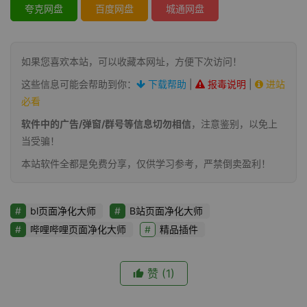
夸克网盘
百度网盘
城通网盘
如果您喜欢本站，可以收藏本网址，方便下次访问！
这些信息可能会帮助到你：
下载帮助
|
报毒说明
|
进站
必看
软件中的广告/弹窗/群号等信息切勿相信
，注意鉴别，以免上
当受骗！
本站软件全都是免费分享，仅供学习参考，严禁倒卖盈利！
bl页面净化大师
B站页面净化大师
哔哩哔哩页面净化大师
精品插件
赞
(1)