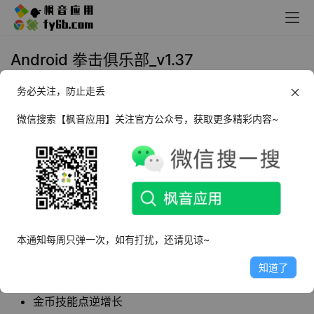
Android 拳击俱乐部_v1.37
务必关注，防止走丢
2023年11月1日 09:58
手机游戏
微信搜索【枫音应用】关注官方公众号，获取更多精彩内容~
拳击俱乐部
是一款拳击
故事养成游戏
，游戏中玩
家可以扮演一位拳击手，通过练习和比赛来提升
自己的技能和实力。玩家需要不断学习新的拳击
技能，并且购买适合自己的装备来提升自己的战
斗力。
本通知每周只弹一次，如有打扰，还请见谅~
知道了
软件特点
金币技能点逆增长