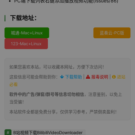
PC端下载列表右键添加播放视频功能(issues/86)
下载地址：
城通-Mac+Linux
蓝奏云-PC版
123-Mac+Linux
如果您喜欢本站，可以收藏本网址，方便下次访问！
这些信息可能会帮助到你：
下载帮助
|
报毒说明
|
进站
必看
软件中的广告/弹窗/群号等信息切勿相信
，注意鉴别，以免上
当受骗！
本站软件全都是免费分享，仅供学习参考，严禁倒卖盈利！
B站视频下载BilibiliVideoDownloader