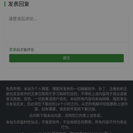
发表回复
请登录后评论...
登录
后才能评论
提交
免责声明：本站为个人博客，博客所发布的一切破解软件、补丁、注册机和注
册信息及软件的文章仅限用于学习和研究目的；不得将上述内容用于商业或者
非法用途，否则，一切后果请用户自负。本站所有内容均来自网络，版权争议
与本站无关，您必须在下载后的24个小时之内，从您的电脑中彻底删除上述内
容，如有需要，请去软件官网下载正版。
访问和下载本站内容，说明您已同意上述条款。
本站为非盈利性站点，不贩卖软件，不会收取任何费用，所有内容不作为商业
行为。