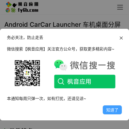
Android CarCar Launcher 车机桌面分屏
_v2.10
务必关注，防止走丢
2025年4月11日 10:46
黑科技
微信搜索【枫音应用】关注官方公众号，获取更多精彩内容~
软件介绍
CarCar Launcher
是一款功能强大且实用的
车机桌面分屏
软
件，它不仅能够提高用户在驾驶过程中的操作效率，还能为
用户提供美观且直观的操作界面。用户可以根据自己的需求
本通知每周只弹一次，如有打扰，还请见谅~
自由调整分屏布局。这种灵活性使得软件能够适应不同的使
知道了
用场景和需求。