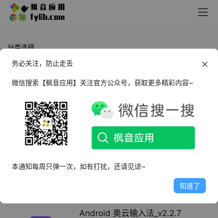
分类选择
务必关注，防止走丢
默认
标题
阅读数
评论数
点赞数
收藏数
微信搜索【枫音应用】关注官方公众号，获取更多精彩内容~
Windows DPI系统增强快速设置工
具_v1.0
2026年4月15日
2.3K
Windows 个人数据备份工具
本通知每周只弹一次，如有打扰，还请见谅~
Personal Backup_v6.4.6.0
知道了
2026年4月15日
1.4K
Android 奥云输入法_v2.2.7